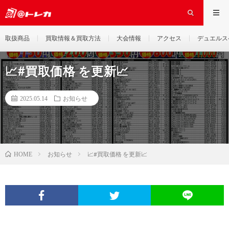
取扱商品
買取情報＆買取方法
大会情報
アクセス
デュエルス
📈#買取価格 を更新📈
2025.05.14
お知らせ
お知らせ
📈#買取価格 を更新📈
HOME