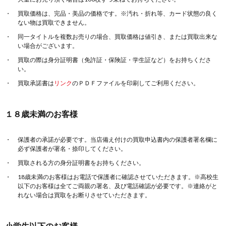
買取価格は、完品・美品の価格です。※汚れ・折れ等、カード状態の良く
ない物は買取できません。
同一タイトルを複数お売りの場合、買取価格は値引き、または買取出来な
い場合がございます。
買取の際は身分証明書（免許証・保険証・学生証など）をお持ちくださ
い。
買取承諾書は
リンク
のＰＤＦファイルを印刷してご利用ください。
１８歳未満のお客様
保護者の承諾が必要です。当店備え付けの買取申込書内の保護者署名欄に
必ず保護者が署名・捺印してください。
買取される方の身分証明書をお持ちください。
18歳未満のお客様はお電話で保護者に確認させていただきます。※高校生
以下のお客様は全てご両親の署名、及び電話確認が必要です。※連絡がと
れない場合は買取をお断りさせていただきます。
小学生以下のお客様