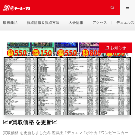
取扱商品
買取情報＆買取方法
大会情報
アクセス
デュエルス
お知らせ
📈#買取価格 を更新📈
買取価格 を更新しました💪 遊戯王 #デュエマ #ポケカ #ワンピースカー